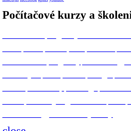
Počítačové kurzy a školen
kancelárske programy Microsoft Off
Word
Excel
Powerpoint
Outlook
Acc
konštrukčné programy
AutoCAD
gra
MS Project
Visio
Oracle
Google
Win
Adobe
Photoshop
InDesign
Illustrato
IT bezpečnosť
programovanie
VBA
databázové
a
serverové systémy
close