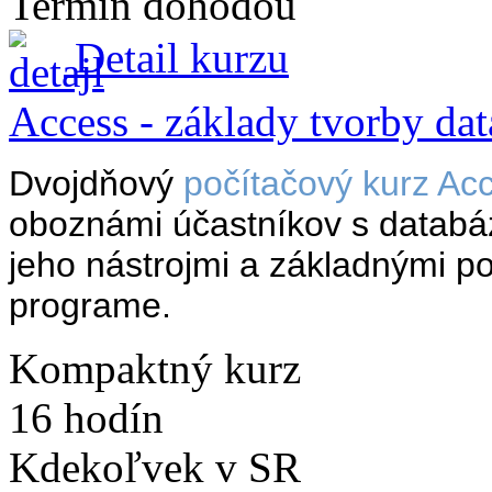
Termín dohodou
Detail kurzu
Access - základy tvorby da
Dvojdňový
počítačový kurz Ac
oboznámi účastníkov s datab
jeho nástrojmi a základnými p
programe.
Kompaktný kurz
16 hodín
Kdekoľvek v SR