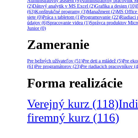
Administratívny asistent (9)
Administratívny pracovník M
(2)
Dátový analytik v MS Excel (2)
Grafika a design (10)
(63)
Konštrukčné programy (3)
Manažment (2)
MS Office 
siete (0)
Práca s tabletom (1)
Programovanie (22)
Riadiaci 
údajov (6)
Spracovanie videa (1)
Správca produktov Micro
Junior (0)
Zameranie
Pre bežných užívateľov (51)
Pre deti a mládež (5)
Pre ek
(61)
Pre programátorov (23)
Pre riadiacich pracovníkov (4
Forma realizácie
Verejný kurz (118)
Ind
firemný kurz (116)