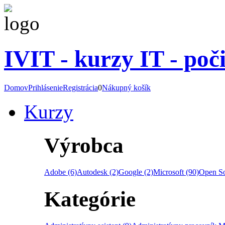
IVIT - kurzy IT - poč
Domov
Prihlásenie
Registrácia
0
Nákupný košík
Kurzy
Výrobca
Adobe (6)
Autodesk (2)
Google (2)
Microsoft (90)
Open So
Kategórie